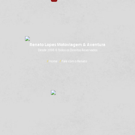
Renato Lopes Motoviagem & Aventura
Desde 2008 © Todos os Direitos Reservados
/
Home
/
Fale com o Renato