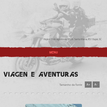
Hoje é 9 de agosto de 2026. Santa Maria, RS / Itajaí, SC
MENU
VIAGEN E AVENTURAS
A+
A-
Tamanho da fonte