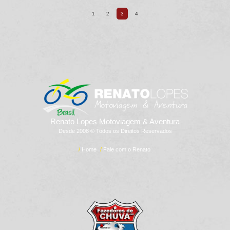
1
2
3
4
Renato Lopes Motoviagem & Aventura
Desde 2008 © Todos os Direitos Reservados
/
Home
/
Fale com o Renato