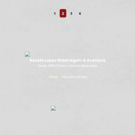
1
2
3
4
Renato Lopes Motoviagem & Aventura
Desde 2008 © Todos os Direitos Reservados
/
Home
/
Fale com o Renato