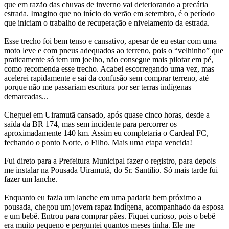
que em razão das chuvas de inverno vai deteriorando a precária
estrada. Imagino que no início do verão em setembro, é o período
que iniciam o trabalho de recuperação e nivelamento da estrada.
Esse trecho foi bem tenso e cansativo, apesar de eu estar com uma
moto leve e com pneus adequados ao terreno, pois o “velhinho” que
praticamente só tem um joelho, não consegue mais pilotar em pé,
como recomenda esse trecho. Acabei escorregando uma vez, mas
acelerei rapidamente e sai da confusão sem comprar terreno, até
porque não me passariam escritura por ser terras indígenas
demarcadas...
Cheguei em Uiramutã cansado, após quase cinco horas, desde a
saída da BR 174, mas sem incidente para percorrer os
aproximadamente 140 km. Assim eu completaria o Cardeal FC,
fechando o ponto Norte, o Filho. Mais uma etapa vencida!
Fui direto para a Prefeitura Municipal fazer o registro, para depois
me instalar na Pousada Uiramutã, do Sr. Santilio. Só mais tarde fui
fazer um lanche.
Enquanto eu fazia um lanche em uma padaria bem próximo a
pousada, chegou um jovem rapaz indígena, acompanhado da esposa
e um bebê. Entrou para comprar pães. Fiquei curioso, pois o bebê
era muito pequeno e perguntei quantos meses tinha. Ele me