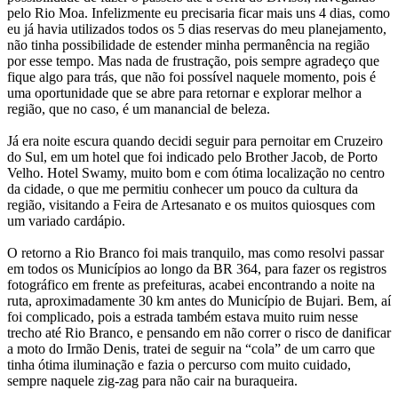
pelo Rio Moa. Infelizmente eu precisaria ficar mais uns 4 dias, como
eu já havia utilizados todos os 5 dias reservas do meu planejamento,
não tinha possibilidade de estender minha permanência na região
por esse tempo. Mas nada de frustração, pois sempre agradeço que
fique algo para trás, que não foi possível naquele momento, pois é
uma oportunidade que se abre para retornar e explorar melhor a
região, que no caso, é um manancial de beleza.
Já era noite escura quando decidi seguir para pernoitar em Cruzeiro
do Sul, em um hotel que foi indicado pelo Brother Jacob, de Porto
Velho. Hotel Swamy, muito bom e com ótima localização no centro
da cidade, o que me permitiu conhecer um pouco da cultura da
região, visitando a Feira de Artesanato e os muitos quiosques com
um variado cardápio.
O retorno a Rio Branco foi mais tranquilo, mas como resolvi passar
em todos os Municípios ao longo da BR 364, para fazer os registros
fotográfico em frente as prefeituras, acabei encontrando a noite na
ruta, aproximadamente 30 km antes do Município de Bujari. Bem, aí
foi complicado, pois a estrada também estava muito ruim nesse
trecho até Rio Branco, e pensando em não correr o risco de danificar
a moto do Irmão Denis, tratei de seguir na “cola” de um carro que
tinha ótima iluminação e fazia o percurso com muito cuidado,
sempre naquele zig-zag para não cair na buraqueira.