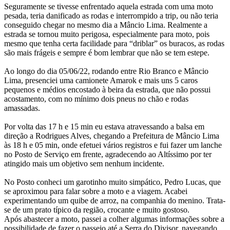
Seguramente se tivesse enfrentado aquela estrada com uma moto
pesada, teria danificado as rodas e interrompido a trip, ou não teria
conseguido chegar no mesmo dia a Mâncio Lima. Realmente a
estrada se tornou muito perigosa, especialmente para moto, pois
mesmo que tenha certa facilidade para “driblar” os buracos, as rodas
são mais frágeis e sempre é bom lembrar que não se tem estepe.
Ao longo do dia 05/06/22, rodando entre Rio Branco e Mâncio
Lima, presenciei uma camionete Amarok e mais uns 5 caros
pequenos e médios encostado à beira da estrada, que não possui
acostamento, com no mínimo dois pneus no chão e rodas
amassadas.
Por volta das 17 h e 15 min eu estava atravessando a balsa em
direção a Rodrigues Alves, chegando a Prefeitura de Mâncio Lima
às 18 h e 05 min, onde efetuei vários registros e fui fazer um lanche
no Posto de Serviço em frente, agradecendo ao Altíssimo por ter
atingido mais um objetivo sem nenhum incidente.
No Posto conheci um garotinho muito simpático, Pedro Lucas, que
se aproximou para falar sobre a moto e a viagem. Acabei
experimentando um quibe de arroz, na companhia do menino. Trata-
se de um prato típico da região, crocante e muito gostoso.
Após abastecer a moto, passei a colher algumas informações sobre a
possibilidade de fazer o passeio até a Serra do Divisor, navegando