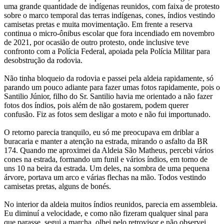
uma grande quantidade de indígenas reunidos, com faixa de protesto
sobre o marco temporal das terras indígenas, cones, índios vestindo
camisetas pretas e muita movimentação. Em frente a reserva
continua o micro-ônibus escolar que fora incendiado em novembro
de 2021, por ocasião de outro protesto, onde inclusive teve
confronto com a Polícia Federal, apoiada pela Polícia Militar para
desobstrução da rodovia.
Não tinha bloqueio da rodovia e passei pela aldeia rapidamente, só
parando um pouco adiante para fazer umas fotos rapidamente, pois o
Santilio Júnior, filho do Sr. Santilio havia me orientado a não fazer
fotos dos índios, pois além de não gostarem, podem querer
confusão. Fiz as fotos sem desligar a moto e não fui importunado.
O retorno parecia tranquilo, eu só me preocupava em driblar a
buracaria e manter a atenção na estrada, mirando o asfalto da BR
174. Quando me aproximei da Aldeia São Matheus, percebi vários
cones na estrada, formando um funil e vários índios, em torno de
uns 10 na beira da estrada. Um deles, na sombra de uma pequena
árvore, portava um arco e várias flechas na mão. Todos vestindo
camisetas pretas, alguns de bonés.
No interior da aldeia muitos índios reunidos, parecia em assembleia.
Eu diminuí a velocidade, e como não fizeram qualquer sinal para
que parasse, segui a marcha, olhei pelo retrovisor e não observei