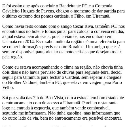
E foi assim que após concluir o Bandeirante FC e a Comenda
Cavaleiro Hugues de Payens, chegou o momento de dar partida para
o último extremo dos pontos cardeais, o Filho, em Uiramutã.
Como havia feito contato com o amigo Cezar Riva, também FC, nos
encontramos no hotel e fomos jantar para colocar a conversa em dia,
a qual estava bem atrasada, pois havíamos nos encontrado em
Ushuaia em 2014. Esse sabe muito da região e é uma referência para
se colher informações precisas sobre Roraima. Um amigo que está
sempre disponível para orientar os motociclistas que desejam rodar
pela região.
Como eu estava acompanhando o clima na região, não chovia tinha
dois dias e não havia previsão de chuvas para segunda-feira, decidi
seguir para Uiramutã para fechar o Cardeal, sem esperar a chegada
do Brother Valdinei, também FC, que estava em viagem para Porto
Velho.
Saí por volta das 7 h de Boa Vista, com a estrada em bom estado até
o entroncamento com de acesso a Uiramutã. Parei no restaurante
logo na entrada à esquerda, que também vende combustível,
segundo me informaram. Não tinha gasolina, mas informaram que
do outro lado da via, bem no entroncamento era possível encontrar.