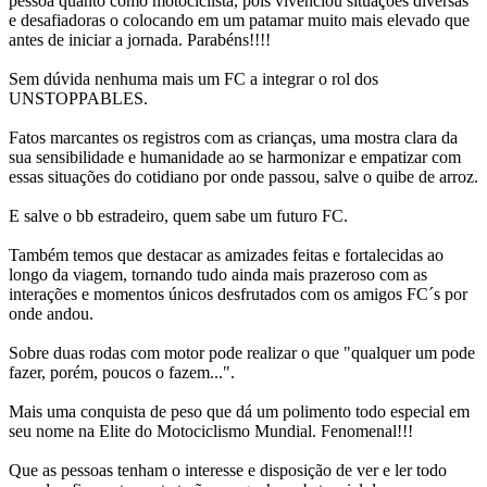
pessoa quanto como motociclista, pois vivenciou situações diversas
e desafiadoras o colocando em um patamar muito mais elevado que
antes de iniciar a jornada. Parabéns!!!!
Sem dúvida nenhuma mais um FC a integrar o rol dos
UNSTOPPABLES.
Fatos marcantes os registros com as crianças, uma mostra clara da
sua sensibilidade e humanidade ao se harmonizar e empatizar com
essas situações do cotidiano por onde passou, salve o quibe de arroz.
E salve o bb estradeiro, quem sabe um futuro FC.
Também temos que destacar as amizades feitas e fortalecidas ao
longo da viagem, tornando tudo ainda mais prazeroso com as
interações e momentos únicos desfrutados com os amigos FC´s por
onde andou.
Sobre duas rodas com motor pode realizar o que "qualquer um pode
fazer, porém, poucos o fazem...".
Mais uma conquista de peso que dá um polimento todo especial em
seu nome na Elite do Motociclismo Mundial. Fenomenal!!!
Que as pessoas tenham o interesse e disposição de ver e ler todo