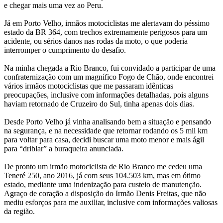
e chegar mais uma vez ao Peru.
Já em Porto Velho, irmãos motociclistas me alertavam do péssimo
estado da BR 364, com trechos extremamente perigosos para um
acidente, ou sérios danos nas rodas da moto, o que poderia
interromper o cumprimento do desafio.
Na minha chegada a Rio Branco, fui convidado a participar de uma
confraternização com um magnífico Fogo de Chão, onde encontrei
vários irmãos motociclistas que me passaram idênticas
preocupações, inclusive com informações detalhadas, pois alguns
haviam retornado de Cruzeiro do Sul, tinha apenas dois dias.
Desde Porto Velho já vinha analisando bem a situação e pensando
na segurança, e na necessidade que retornar rodando os 5 mil km
para voltar para casa, decidi buscar uma moto menor e mais ágil
para “driblar” a buraqueira anunciada.
De pronto um irmão motociclista de Rio Branco me cedeu uma
Teneré 250, ano 2016, já com seus 104.503 km, mas em ótimo
estado, mediante uma indenização para custeio de manutenção.
Agraço de coração a disposição do Irmão Denis Freitas, que não
mediu esforços para me auxiliar, inclusive com informações valiosas
da região.