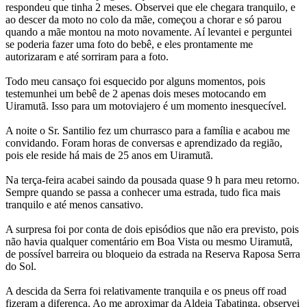
respondeu que tinha 2 meses. Observei que ele chegara tranquilo, e
ao descer da moto no colo da mãe, começou a chorar e só parou
quando a mãe montou na moto novamente. Aí levantei e perguntei
se poderia fazer uma foto do bebê, e eles prontamente me
autorizaram e até sorriram para a foto.
Todo meu cansaço foi esquecido por alguns momentos, pois
testemunhei um bebê de 2 apenas dois meses motocando em
Uiramutã. Isso para um motoviajero é um momento inesquecível.
A noite o Sr. Santilio fez um churrasco para a família e acabou me
convidando. Foram horas de conversas e aprendizado da região,
pois ele reside há mais de 25 anos em Uiramutã.
Na terça-feira acabei saindo da pousada quase 9 h para meu retorno.
Sempre quando se passa a conhecer uma estrada, tudo fica mais
tranquilo e até menos cansativo.
A surpresa foi por conta de dois episódios que não era previsto, pois
não havia qualquer comentário em Boa Vista ou mesmo Uiramutã,
de possível barreira ou bloqueio da estrada na Reserva Raposa Serra
do Sol.
A descida da Serra foi relativamente tranquila e os pneus off road
fizeram a diferença. Ao me aproximar da Aldeia Tabatinga, observei