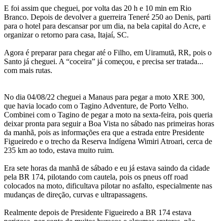
E foi assim que cheguei, por volta das 20 h e 10 min em Rio
Branco. Depois de devolver a guerreira Teneré 250 ao Denis, parti
para o hotel para descansar por um dia, na bela capital do Acre, e
organizar o retorno para casa, Itajaí, SC.
Agora é preparar para chegar até o Filho, em Uiramutã, RR, pois o
Santo já cheguei. A “coceira” já começou, e precisa ser tratada...
com mais rutas.
No dia 04/08/22 cheguei a Manaus para pegar a moto XRE 300,
que havia locado com o Tagino Adventure, de Porto Velho.
Combinei com o Tagino de pegar a moto na sexta-feira, pois queria
deixar pronta para seguir a Boa Vista no sábado nas primeiras horas
da manhã, pois as informações era que a estrada entre Presidente
Figueiredo e o trecho da Reserva Indígena Wimiri Atroari, cerca de
235 km ao todo, estava muito ruim.
Era sete horas da manhã de sábado e eu já estava saindo da cidade
pela BR 174, pilotando com cautela, pois os pneus off road
colocados na moto, dificultava pilotar no asfalto, especialmente nas
mudanças de direção, curvas e ultrapassagens.
Realmente depois de Presidente Figueiredo a BR 174 estava