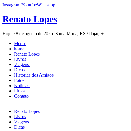
Instagram
Youtube
Whatsapp
Renato Lopes
Hoje é 8 de agosto de 2026. Santa Maria, RS / Itajaí, SC
Menu
home
Renato Lopes
Livros
Viagens
Dicas
Historias dos Amigos
Fotos
Noticias
Links
Contato
Renato Lopes
Livros
Viagens
Dicas