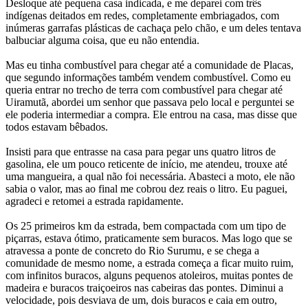
Desloque até pequena casa indicada, e me deparei com três
indígenas deitados em redes, completamente embriagados, com
inúmeras garrafas plásticas de cachaça pelo chão, e um deles tentava
balbuciar alguma coisa, que eu não entendia.
Mas eu tinha combustível para chegar até a comunidade de Placas,
que segundo informações também vendem combustível. Como eu
queria entrar no trecho de terra com combustível para chegar até
Uiramutã, abordei um senhor que passava pelo local e perguntei se
ele poderia intermediar a compra. Ele entrou na casa, mas disse que
todos estavam bêbados.
Insisti para que entrasse na casa para pegar uns quatro litros de
gasolina, ele um pouco reticente de início, me atendeu, trouxe até
uma mangueira, a qual não foi necessária. Abasteci a moto, ele não
sabia o valor, mas ao final me cobrou dez reais o litro. Eu paguei,
agradeci e retomei a estrada rapidamente.
Os 25 primeiros km da estrada, bem compactada com um tipo de
piçarras, estava ótimo, praticamente sem buracos. Mas logo que se
atravessa a ponte de concreto do Rio Surumu, e se chega a
comunidade de mesmo nome, a estrada começa a ficar muito ruim,
com infinitos buracos, alguns pequenos atoleiros, muitas pontes de
madeira e buracos traiçoeiros nas cabeiras das pontes. Diminui a
velocidade, pois desviava de um, dois buracos e caia em outro,