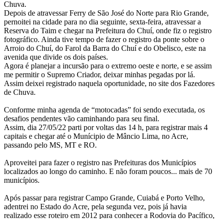
Chuva.
Depois de atravessar Ferry de São José do Norte para Rio Grande,
pernoitei na cidade para no dia seguinte, sexta-feira, atravessar a
Reserva do Taim e chegar na Prefeitura do Chuí, onde fiz o registro
fotográfico. Ainda tive tempo de fazer o registro da ponte sobre o
Arroio do Chuí, do Farol da Barra do Chuí e do Obelisco, este na
avenida que divide os dois países.
Agora é planejar a incursão para o extremo oeste e norte, e se assim
me permitir o Supremo Criador, deixar minhas pegadas por lá.
Assim deixei registrado naquela oportunidade, no site dos Fazedores
de Chuva.
Conforme minha agenda de “motocadas” foi sendo executada, os
desafios pendentes vão caminhando para seu final.
Assim, dia 27/05/22 parti por voltas das 14 h, para registrar mais 4
capitais e chegar até o Munícipio de Mâncio Lima, no Acre,
passando pelo MS, MT e RO.
Aproveitei para fazer o registro nas Prefeituras dos Municípios
localizados ao longo do caminho. E não foram poucos... mais de 70
municípios.
Após passar para registrar Campo Grande, Cuiabá e Porto Velho,
adentrei no Estado do Acre, pela segunda vez, pois já havia
realizado esse roteiro em 2012 para conhecer a Rodovia do Pacífico,