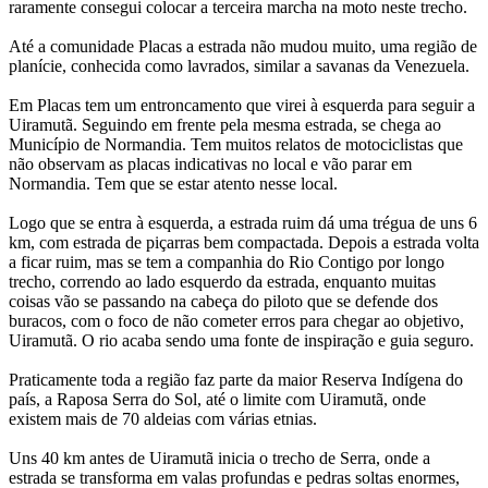
raramente consegui colocar a terceira marcha na moto neste trecho.
Até a comunidade Placas a estrada não mudou muito, uma região de
planície, conhecida como lavrados, similar a savanas da Venezuela.
Em Placas tem um entroncamento que virei à esquerda para seguir a
Uiramutã. Seguindo em frente pela mesma estrada, se chega ao
Município de Normandia. Tem muitos relatos de motociclistas que
não observam as placas indicativas no local e vão parar em
Normandia. Tem que se estar atento nesse local.
Logo que se entra à esquerda, a estrada ruim dá uma trégua de uns 6
km, com estrada de piçarras bem compactada. Depois a estrada volta
a ficar ruim, mas se tem a companhia do Rio Contigo por longo
trecho, correndo ao lado esquerdo da estrada, enquanto muitas
coisas vão se passando na cabeça do piloto que se defende dos
buracos, com o foco de não cometer erros para chegar ao objetivo,
Uiramutã. O rio acaba sendo uma fonte de inspiração e guia seguro.
Praticamente toda a região faz parte da maior Reserva Indígena do
país, a Raposa Serra do Sol, até o limite com Uiramutã, onde
existem mais de 70 aldeias com várias etnias.
Uns 40 km antes de Uiramutã inicia o trecho de Serra, onde a
estrada se transforma em valas profundas e pedras soltas enormes,