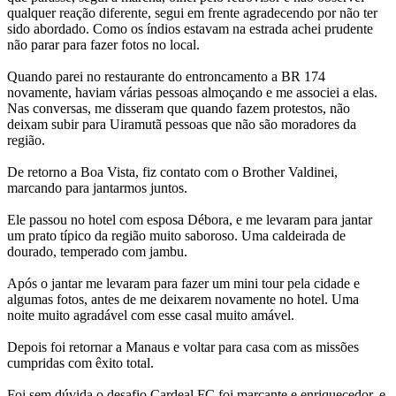
qualquer reação diferente, segui em frente agradecendo por não ter
sido abordado. Como os índios estavam na estrada achei prudente
não parar para fazer fotos no local.
Quando parei no restaurante do entroncamento a BR 174
novamente, haviam várias pessoas almoçando e me associei a elas.
Nas conversas, me disseram que quando fazem protestos, não
deixam subir para Uiramutã pessoas que não são moradores da
região.
De retorno a Boa Vista, fiz contato com o Brother Valdinei,
marcando para jantarmos juntos.
Ele passou no hotel com esposa Débora, e me levaram para jantar
um prato típico da região muito saboroso. Uma caldeirada de
dourado, temperado com jambu.
Após o jantar me levaram para fazer um mini tour pela cidade e
algumas fotos, antes de me deixarem novamente no hotel. Uma
noite muito agradável com esse casal muito amável.
Depois foi retornar a Manaus e voltar para casa com as missões
cumpridas com êxito total.
Foi sem dúvida o desafio Cardeal FC foi marcante e enriquecedor, e