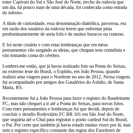
entre Capivari do Sul e São José do Norte, trecho da rodovia que
um dia, há pouco mais de uma década, foi conhecida como estrada
do inferno.
A título de curiosidade, essa denominação diabólica, pavorosa, era
em razão dos usuários da rodovia terem que enfrentar pista
predominantemente de areia fofa e de muitos buracos ou crateras.
E foi neste cenário e com estas lembranças que em meus
pensamentos vão surgindo as ideias, que chegam sem cerimônia e
vão tomando conta do cérebro.
Lembrei-me então, que já havia realizado foto na Ponta do Seixas,
no extremo leste do Brasil, o Espírito, em João Pessoa, quando
realizei uma viagem para o Nordeste no ano de 2012. Nessa viagem,
fui acompanhado por amigos dos Gaudérios do Asfalto, de Santa
Maria, RS.
Recentemente fui a João Pessoa para fazer o registro do Bandeirante
FC, mas não cheguei a ir até a Ponta do Seixas, para novas fotos.
Com estes pensamentos e lembranças foi que decidi, depois de
concluir o desafio Rodoviário FC BR 101 em São José do Norte,
que seguiria até o Chuí para registrar o ponto cardeal Sul do Brasil,
o Pai. Por certo que também já havia estado muitas vezes por lá, mas
sem o registro específico constante das regras dos Fazedores de