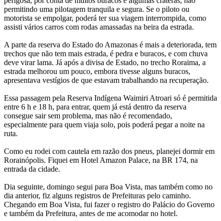
perigosa, por conta de muitos buracos e algumas crateras, não
permitindo uma pilotagem tranquila e segura. Se o piloto ou
motorista se empolgar, poderá ter sua viagem interrompida, como
assisti vários carros com rodas amassadas na beira da estrada.
A parte da reserva do Estado do Amazonas é mais a deteriorada, tem
trechos que não tem mais estrada, é pedra e buracos, e com chuva
deve virar lama. Já após a divisa de Estado, no trecho Roraima, a
estrada melhorou um pouco, embora tivesse alguns buracos,
apresentava vestígios de que estavam trabalhando na recuperação.
Essa passagem pela Reserva Indígena Waimiri Atroari só é permitida
entre 6 h e 18 h, para entrar, quem já está dentro da reserva
consegue sair sem problema, mas não é recomendado,
especialmente para quem viaja solo, pois poderá pegar a noite na
ruta.
Como eu rodei com cautela em razão dos pneus, planejei dormir em
Rorainópolis. Fiquei em Hotel Amazon Palace, na BR 174, na
entrada da cidade.
Dia seguinte, domingo segui para Boa Vista, mas também como no
dia anterior, fiz alguns registros de Prefeituras pelo caminho.
Chegando em Boa Vista, fui fazer o registro do Palácio do Governo
e também da Prefeitura, antes de me acomodar no hotel.