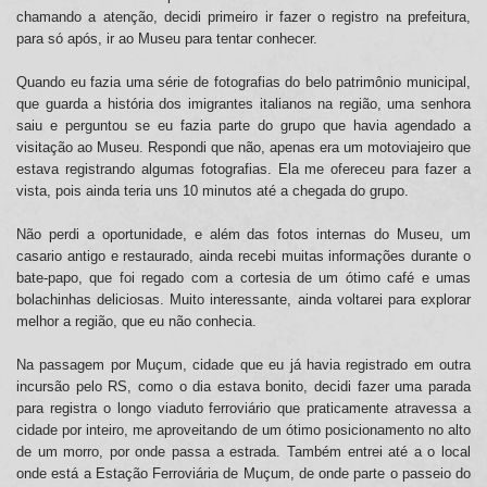
chamando a atenção, decidi primeiro ir fazer o registro na prefeitura,
para só após, ir ao Museu para tentar conhecer.
Quando eu fazia uma série de fotografias do belo patrimônio municipal,
que guarda a história dos imigrantes italianos na região, uma senhora
saiu e perguntou se eu fazia parte do grupo que havia agendado a
visitação ao Museu. Respondi que não, apenas era um motoviajeiro que
estava registrando algumas fotografias. Ela me ofereceu para fazer a
vista, pois ainda teria uns 10 minutos até a chegada do grupo.
Não perdi a oportunidade, e além das fotos internas do Museu, um
casario antigo e restaurado, ainda recebi muitas informações durante o
bate-papo, que foi regado com a cortesia de um ótimo café e umas
bolachinhas deliciosas. Muito interessante, ainda voltarei para explorar
melhor a região, que eu não conhecia.
Na passagem por Muçum, cidade que eu já havia registrado em outra
incursão pelo RS, como o dia estava bonito, decidi fazer uma parada
para registra o longo viaduto ferroviário que praticamente atravessa a
cidade por inteiro, me aproveitando de um ótimo posicionamento no alto
de um morro, por onde passa a estrada. Também entrei até a o local
onde está a Estação Ferroviária de Muçum, de onde parte o passeio do