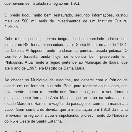
que haviam se instalado na região em 1.911.
O prédio ficou muito bem restaurado, segundo informações, custou
mais de 500 mil reais de investimentos de um Instituto Cultural
Judaico.
Cabe referir que os primeiros imigrantes da comunidade judaica a se
instalar no RS, foi na minha cidade natal, Santa Maria, no ano de 1.904,
na Colônia Philippson, onde fundaram a primeira escola judaica. O
Cemitério Israelita ainda hoje se encontra bem preservado em
Philippson. Atualmente a região pertence ao Munícipio de Itaara, que
até o ano de 1.997, era Distrito de Santa Maria.
Ao chegar no Município de Viadutos, me deparei com o Pórtico da
cidade em um formato inusitado. Parei para registrar aquela obra, que
obviamente chama a atenção dos “forasteiros”, com o seu formato
similar a ponte férrea de Anta Mansa, que se situa na saída para a
cidade Marcelino Ramos, e vagões de passageiros com uma máquina a
vapor. Sem sombra de dúvida, que a implantação em 1.910 da malha
ferroviária na região, marcou e impulsionou o crescimento do Noroeste
do RS e Oeste de Santa Catarina.