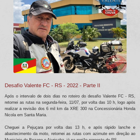
Desafio Valente FC - RS - 2022 - Parte II
Após o intervalo de dois dias no roteiro do desafio Valente FC - RS,
retornei as rutas na segunda-feira, 11/07, por volta das 10 h, logo após
realizar a revisão dos 6 mil km da XRE 300 na Concessionária Honda
Nicola em Santa Maria.
Cheguei a Pejuçara por volta das 13 h, e após rápido lanche e
abastecimento da moto, retornei as rutas com azimute em direção ao
Município de Bozano e Ajuricaba, já na região noroeste do RS.