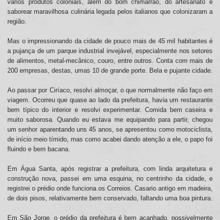
vários produtos coloniais, além do bom chimarrão, do artesanato e
saborear maravilhosa culinária legada pelos italianos que colonizaram a
região.
Mas o impressionando da cidade de pouco mais de 45 mil habitantes é
a pujança de um parque industrial invejável, especialmente nos setores
de alimentos, metal-mecânico, couro, entre outros. Conta com mais de
200 empresas, destas, umas 10 de grande porte. Bela e pujante cidade.
Ao passar por Ciríaco, resolvi almoçar, o que normalmente não faço em
viagem. Ocorreu que quase ao lado da prefeitura, havia um restaurante
bem típico do interior e resolvi experimentar. Comida bem caseira e
muito saborosa. Quando eu estava me equipando para partir, chegou
um senhor aparentando uns 45 anos, se apresentou como motociclista,
de início meio tímido, mas como acabei dando atenção a ele, o papo foi
fluindo e bem bacana.
Em Água Santa, após registrar a prefeitura, com linda arquitetura e
construção nova, passei em uma esquina, no centrinho da cidade, e
registrei o prédio onde funciona os Correios. Casario antigo em madeira,
de dois pisos, relativamente bem conservado, faltando uma boa pintura.
Em São Jorge, o prédio da prefeitura é bem acanhado, possivelmente