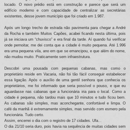
locado. O novo prédio está em construção e parece que será um
edifício moderno e com capacidade de centralizar as secretárias
existentes, desse jovem município que foi criado em 1.987.
Após um longo trecho de estrada não pavimenta para chegar a André
da Rocha e também Muitos Capões, acabei ficando nesta última, pois
já se iniciava um “chuvisco” e era final da tarde. Aí quando fui verificar
onde pernoitar, me dei conta que a cidade é muito pequena. Até 1.996
era uma pequena vila, ano em que se emancipou, e que além do nome,
não mudou muito. Praticamente sem infraestrutura.
Descobri uma pousada com pequenas cabanas, mas como o
proprietário reside em Vacaria, não foi tão fácil conseguir estabelecer
essa ligação. Após o auxílio de uma gentil senhora que conhecia os
proprietários, me foi informado que seria possível o pouso, e que eu
aguardasse nas cabanas que a funcionária iria para o local. Como a
cidade é pequena, não tardou mais que 10 minutos e tudo ficou bem.
As cabanas são simples, mas aconchegante, confortável e limpa. O
café da manhã é extremamente simples, mas servido com esmero pela
funcionária. Tudo certo.
Assim, encerrei o dia com o registro de 17 cidades. Ufa...
O dia 21/10 seria duro, pois havia na sequência de muitas cidades sem