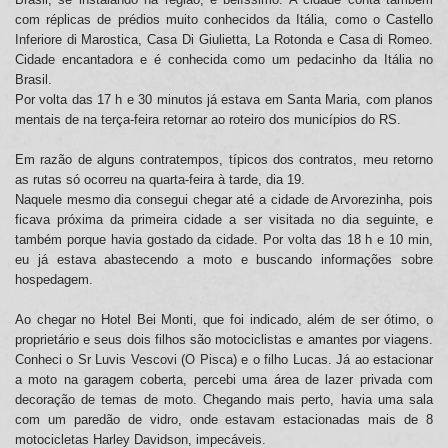
com réplicas de prédios muito conhecidos da Itália, como o Castello
Inferiore di Marostica, Casa Di Giulietta, La Rotonda e Casa di Romeo.
Cidade encantadora e é conhecida como um pedacinho da Itália no
Brasil.
Por volta das 17 h e 30 minutos já estava em Santa Maria, com planos
mentais de na terça-feira retornar ao roteiro dos municípios do RS.
Em razão de alguns contratempos, típicos dos contratos, meu retorno
as rutas só ocorreu na quarta-feira à tarde, dia 19.
Naquele mesmo dia consegui chegar até a cidade de Arvorezinha, pois
ficava próxima da primeira cidade a ser visitada no dia seguinte, e
também porque havia gostado da cidade. Por volta das 18 h e 10 min,
eu já estava abastecendo a moto e buscando informações sobre
hospedagem.
Ao chegar no Hotel Bei Monti, que foi indicado, além de ser ótimo, o
proprietário e seus dois filhos são motociclistas e amantes por viagens.
Conheci o Sr Luvis Vescovi (O Pisca) e o filho Lucas. Já ao estacionar
a moto na garagem coberta, percebi uma área de lazer privada com
decoração de temas de moto. Chegando mais perto, havia uma sala
com um paredão de vidro, onde estavam estacionadas mais de 8
motocicletas Harley Davidson, impecáveis.