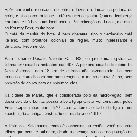
Após um banho reparador, encontrei o Luvis e o Lucas na portaria do
hotel, e aí o papo foi longe... até esqueci de jantar. Quando lembrei já
era tarde e só havia um local aberto. Por indicação do Lucas, me dirigi
ao Kountry Beer, muito bom.
O café da manhã do hotel é bem diferente, tipo o verdadeiro café
italiano, com produtos coloniais da região, muito interessante e
delicioso. Recomendo.
Para fechar o Desafio Valente FC – RS, eu precisaria registrar as
últimas 59 cidades restantes das 497. A primeira cidade do roteiro foi
Nova Alvorada, com 18 km de estrada não pavimentada. Foi bem
tranquilo, estrada com boa manutenção e o tempo estava ótimo, sem
previsão de chuva para os próximos dias.
Na cidade de Marau, que é considerada polo da micro-região, bem
desenvolvida e bonita, possuí a bela Igreja Cristo Rei construída pelos
Freis Capuchinhos em 1.940, com a torre ao lado da Igreja, em
substituição a antiga construção em madeira de 1.919.
A Rota das Salamarias, como é conhecida na região, você encontra
trilhas que permite saborear, desde a cachaça, vinho e degustação de