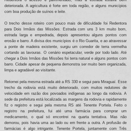
deteriorada. A agricultura é forte em toda região, e alguns municípios
com boa produção de suínos e leite.
O trecho desse roteiro com pouco mais de dificuldade foi Redentora
para Dois Irmãos das Missões. Estrada com uns 3 km muito bom,
estrada larga e empedrada, depois apresentou alguns pontos com
erosão e barro. A divisa dos municípios é o Rio Guarita, e ao atravessar
a ponte de madeira existente, surgiu um corredor de terra vermelha
cortando as lavouras. O cenário espetacular, verde por todo lado. Até
chegar a Dois Irmãos das Missões foi terra natural e alguns pontos com
barro. Cidade apesar de pequena demonstra ser muito bem organizada,
limpa e agradável ao visitante.
Retornei pela mesma estrada até a RS 330 e segui para Miraguaí. Esse
trecho da rodovia está muito deteriorado, com muitos redutores de
velocidade em razão dos povoados indígenas ao longo da rodovia. A
sede da prefeitura está localizada as margens da rodovia e rapidamente
fiz o registro e segui pela mesma RS até Tenente Portela. Feito o
registro na prefeitura, fui até uma farmácia para comprar um
medicamento, o qual só encontrei na quarta tentativa. Mas não
demorou, pois havia uma ao lado ou em frente a outra. A profusão de
farmácias é algo intrigante. Tenente Portela, juntamente com Três