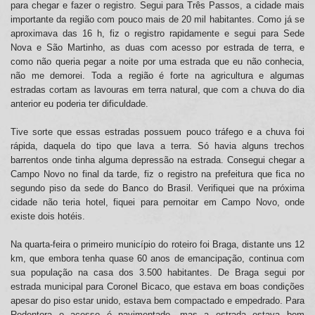
para chegar e fazer o registro. Segui para Três Passos, a cidade mais
importante da região com pouco mais de 20 mil habitantes. Como já se
aproximava das 16 h, fiz o registro rapidamente e segui para Sede
Nova e São Martinho, as duas com acesso por estrada de terra, e
como não queria pegar a noite por uma estrada que eu não conhecia,
não me demorei. Toda a região é forte na agricultura e algumas
estradas cortam as lavouras em terra natural, que com a chuva do dia
anterior eu poderia ter dificuldade.
Tive sorte que essas estradas possuem pouco tráfego e a chuva foi
rápida, daquela do tipo que lava a terra. Só havia alguns trechos
barrentos onde tinha alguma depressão na estrada. Consegui chegar a
Campo Novo no final da tarde, fiz o registro na prefeitura que fica no
segundo piso da sede do Banco do Brasil. Verifiquei que na próxima
cidade não teria hotel, fiquei para pernoitar em Campo Novo, onde
existe dois hotéis.
Na quarta-feira o primeiro município do roteiro foi Braga, distante uns 12
km, que embora tenha quase 60 anos de emancipação, continua com
sua população na casa dos 3.500 habitantes. De Braga segui por
estrada municipal para Coronel Bicaco, que estava em boas condições
apesar do piso estar unido, estava bem compactado e empedrado. Para
Redentora o acesso é pavimentado, mas a estrada estava bem