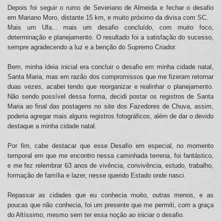
Depois foi seguir o rumo de Severiano de Almeida e fechar o desafio
em Mariano Moro, distante 15 km, e muito próximo da divisa com SC.
Mais um Ufa... mais um desafio concluído, com muito foco,
determinação e planejamento. O resultado foi a satisfação do sucesso,
sempre agradecendo a luz e a benção do Supremo Criador.
Bem, minha ideia inicial era concluir o desafio em minha cidade natal,
Santa Maria, mas em razão dos compromissos que me fizeram retornar
duas vezes, acabei tendo que reorganizar e realinhar o planejamento.
Não sendo possível dessa forma, decidi postar os registros de Santa
Maria ao final das postagens no site dos Fazedores de Chuva, assim,
poderia agregar mais alguns registros fotográficos, além de dar o devido
destaque a minha cidade natal.
Por fim, cabe destacar que esse Desafio em especial, no momento
temporal em que me encontro nessa caminhada terrena, foi fantástico,
e me fez relembrar 63 anos de vivência, convivência, estudo, trabalho,
formação de família e lazer, nesse querido Estado onde nasci.
Repassar as cidades que eu conhecia muito, outras menos, e as
poucas que não conhecia, foi um presente que me permiti, com a graça
do Altíssimo, mesmo sem ter essa noção ao iniciar o desafio.