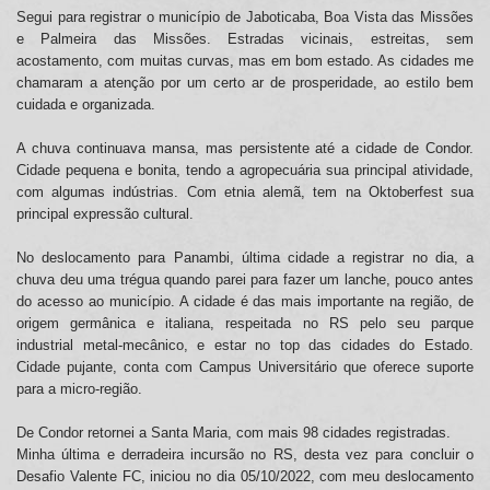
Segui para registrar o município de Jaboticaba, Boa Vista das Missões
e Palmeira das Missões. Estradas vicinais, estreitas, sem
acostamento, com muitas curvas, mas em bom estado. As cidades me
chamaram a atenção por um certo ar de prosperidade, ao estilo bem
cuidada e organizada.
A chuva continuava mansa, mas persistente até a cidade de Condor.
Cidade pequena e bonita, tendo a agropecuária sua principal atividade,
com algumas indústrias. Com etnia alemã, tem na Oktoberfest sua
principal expressão cultural.
No deslocamento para Panambi, última cidade a registrar no dia, a
chuva deu uma trégua quando parei para fazer um lanche, pouco antes
do acesso ao município. A cidade é das mais importante na região, de
origem germânica e italiana, respeitada no RS pelo seu parque
industrial metal-mecânico, e estar no top das cidades do Estado.
Cidade pujante, conta com Campus Universitário que oferece suporte
para a micro-região.
De Condor retornei a Santa Maria, com mais 98 cidades registradas.
Minha última e derradeira incursão no RS, desta vez para concluir o
Desafio Valente FC, iniciou no dia 05/10/2022, com meu deslocamento