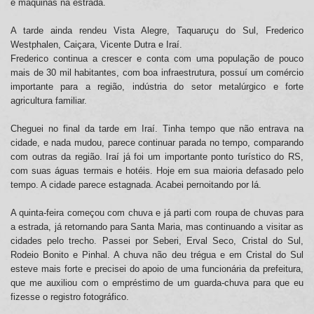
e maquinas na estrada.
A tarde ainda rendeu Vista Alegre, Taquaruçu do Sul, Frederico
Westphalen, Caiçara, Vicente Dutra e Iraí.
Frederico continua a crescer e conta com uma população de pouco
mais de 30 mil habitantes, com boa infraestrutura, possuí um comércio
importante para a região, indústria do setor metalúrgico e forte
agricultura familiar.
Cheguei no final da tarde em Iraí. Tinha tempo que não entrava na
cidade, e nada mudou, parece continuar parada no tempo, comparando
com outras da região. Iraí já foi um importante ponto turístico do RS,
com suas águas termais e hotéis. Hoje em sua maioria defasado pelo
tempo. A cidade parece estagnada. Acabei pernoitando por lá.
A quinta-feira começou com chuva e já parti com roupa de chuvas para
a estrada, já retornando para Santa Maria, mas continuando a visitar as
cidades pelo trecho. Passei por Seberi, Erval Seco, Cristal do Sul,
Rodeio Bonito e Pinhal. A chuva não deu trégua e em Cristal do Sul
esteve mais forte e precisei do apoio de uma funcionária da prefeitura,
que me auxiliou com o empréstimo de um guarda-chuva para que eu
fizesse o registro fotográfico.