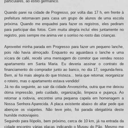
particulares, ao estilo germânico.
Quando parei na cidade de Progresso, por volta das 17 h, em frente à
prefeitura retornavam para casa um grupo de alunos de uma escola
próxima. Quando me enquadrei para fazer os registros, eles pediram
para participar das fotos. Com muita alegria incluí eles juntamente no
registro, pois sempre me anima ver o sorriso no rosto das crianças.
Aproveitei minha parada em Progresso para fazer um pequeno lanche,
pois não havia almoçado. Enquanto eu aguardava o lanche e uma
xícara de café, recebi uma mensagem do corretor que vendeu nosso
apartamento em Santa Maria. Eu deveria assinar o contrato de
financiamento do comprador junto ao banco, no dia 17, segunda-feira.
Bem, aí foi mais alegria do que tristeza... teria que retornar, reorganizar
o roteiro, mas o apartamento estava vendido!
Já no dia seguinte, ao sair da cidade Arvorezinha, outra que me deixou
ótima impressão, pelo cuidado, organização, limpeza e pujança. Ao
retornar a rodovia, encontrei uma pequena capela em homenagem a
Nossa Senhora Aparecida. A placa existente abaixo do altar pede que
abençoe os viajantes. Não teve jeito, foi parada obrigatória deste
humilde motoviajeiro.
Seguindo para Ilópolis, bem próximo, cerca de 10 km, já na entrada da
cidade encontro várias placas indicando o Museu do Pão. Mesmo me