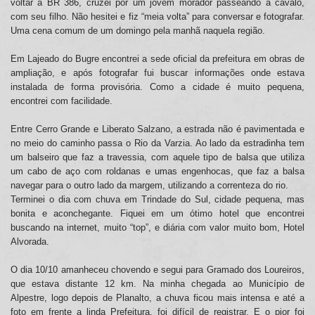
voltar a BR 386, cruzei por um jovem morador passeando a cavalo,
com seu filho. Não hesitei e fiz “meia volta” para conversar e fotografar.
Uma cena comum de um domingo pela manhã naquela região.
Em Lajeado do Bugre encontrei a sede oficial da prefeitura em obras de
ampliação, e após fotografar fui buscar informações onde estava
instalada de forma provisória. Como a cidade é muito pequena,
encontrei com facilidade.
Entre Cerro Grande e Liberato Salzano, a estrada não é pavimentada e
no meio do caminho passa o Rio da Varzia. Ao lado da estradinha tem
um balseiro que faz a travessia, com aquele tipo de balsa que utiliza
um cabo de aço com roldanas e umas engenhocas, que faz a balsa
navegar para o outro lado da margem, utilizando a correnteza do rio.
Terminei o dia com chuva em Trindade do Sul, cidade pequena, mas
bonita e aconchegante. Fiquei em um ótimo hotel que encontrei
buscando na internet, muito “top”, e diária com valor muito bom, Hotel
Alvorada.
O dia 10/10 amanheceu chovendo e segui para Gramado dos Loureiros,
que estava distante 12 km. Na minha chegada ao Município de
Alpestre, logo depois de Planalto, a chuva ficou mais intensa e até a
foto em frente a linda Prefeitura, foi difícil de registrar. E o pior foi