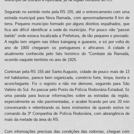
Seguindo no sentido norte pela RS 155, até o entroncamento com uma
estrada municipal para Nova Ramada, com aproximadamente 8 km de
terra. Pequeno município formado por alguns distritos espalhados, que
fica até difícil identificar a sede do município. Por pouco não “passei
batido” onde estava localizada a Prefeitura, de tão pequeno o povoado.
A região tem origem nas tribos kaingang e guaranis, e só por volta do
ano de 1900 chegaram os portugueses e africanos. A cidade é
atualmente conhecida pelo fato histórico do “Combate da Ramada,
ocorrido naquele território no ano de 1925.
Continuei pela RS 155 até Santo Augusto, cidade de pouco mais de 13
mil habitantes, parece bem organizada, comércio forte, limpa, bonita e
aconchegante. Fiz o registro e não me demorei, seguindo para São
Valério do Sul. Ao passar pelo Posto da Polícia Rodoviária Estadual, fiz
uma parada para buscar informações sobre as estradas da região,
especialmente as não pavimentadas, e acabei ficando por uns 20 min
conversando e relembrando os bons momentos de quando estive no
comando da 3ª Companhia de Polícia Rodoviária, com abrangência de
mais da metade da área do RS.
Com informações precisas das condições das rodovias, cheguei com