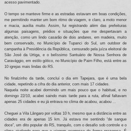
acesso pavimentado.
O tempo se manteve firme e as estradas estavam em boas condições,
me permitindo manter um bom ritmo de viagem, e claro, a moto menor
e macia, auxilia muito. Assim, fui registrando além das prefeituras
algumas paisagens, prédios e situações que me despertavam a
atenção, como um lindo casarão de dois andares, em madeira, muito
bem conservado, no Município de Tupanci do Sul, um outdoor de
campanha à Presidência da República, censurado pela juíza eleitoral de
São José da Urtiga, e o belíssimo Santuário de Nossa Senhora de
Caravággio, em estilo gótico, no Município de Paim Filho, está entre as
10 igrejas mais lindas do RS.
No finalzinho da tarde, concluí o dia em Tapejara, que é uma bela
cidade, repetindo a cifra do dia anterior, com mais 17 cidades.
Naquela noite acabei dormindo um mais pouco que o habitual, e no
domingo 22/10, acabei saindo mais tarde para a ruta, afinal faltavam
apenas 25 cidades e eu já entrava no clima de acabou, acabou ...
Cheguei a Vila Lângaro por voltas 10 h, mesmo que a distância entre as
cidades era de apenas 15 km. Já estava me sentindo “de sangue
doce”, um dito popular do RS, tranquilo, com o desafio sob controle e o
clima ajudando para que a viagem ocorresse de forma prazerosa. É