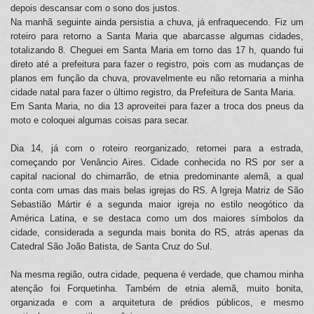
depois descansar com o sono dos justos.
Na manhã seguinte ainda persistia a chuva, já enfraquecendo. Fiz um
roteiro para retorno a Santa Maria que abarcasse algumas cidades,
totalizando 8. Cheguei em Santa Maria em torno das 17 h, quando fui
direto até a prefeitura para fazer o registro, pois com as mudanças de
planos em função da chuva, provavelmente eu não retornaria a minha
cidade natal para fazer o último registro, da Prefeitura de Santa Maria.
Em Santa Maria, no dia 13 aproveitei para fazer a troca dos pneus da
moto e coloquei algumas coisas para secar.
Dia 14, já com o roteiro reorganizado, retornei para a estrada,
começando por Venâncio Aires. Cidade conhecida no RS por ser a
capital nacional do chimarrão, de etnia predominante alemã, a qual
conta com umas das mais belas igrejas do RS. A Igreja Matriz de São
Sebastião Mártir é a segunda maior igreja no estilo neogótico da
América Latina, e se destaca como um dos maiores símbolos da
cidade, considerada a segunda mais bonita do RS, atrás apenas da
Catedral São João Batista, de Santa Cruz do Sul.
Na mesma região, outra cidade, pequena é verdade, que chamou minha
atenção foi Forquetinha. Também de etnia alemã, muito bonita,
organizada e com a arquitetura de prédios públicos, e mesmo