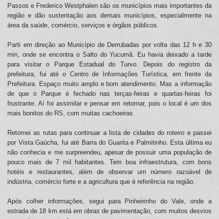
Passos e Frederico Westphalen são os municípios mais importantes da
região e dão sustentação aos demais municípios, especialmente na
área da saúde, comércio, serviços e órgãos públicos.
Parti em direção ao Município de Derrubadas por volta das 12 h e 30
min, onde se encontra o Salto do Yucumã. Eu havia deixado a tarde
para visitar o Parque Estadual do Turvo. Depois do registro da
prefeitura, fui até o Centro de Informações Turística, em frente da
Prefeitura. Espaço muito amplo e bom atendimento. Mas a informação
de que o Parque é fechado nas terças-feiras e quartas-feiras foi
frustrante. Aí foi assimilar e pensar em retornar, pois o local é um dos
mais bonitos do RS, com muitas cachoeiras.
Retornei as rutas para continuar a lista de cidades do roteiro e passei
por Vista Gaúcha, fui até Barra do Guarita e Palmitinho. Esta última eu
não conhecia e me surpreendeu, apesar de possuir uma população de
pouco mais de 7 mil habitantes. Tem boa infraestrutura, com bons
hotéis e restaurantes, além de observar um número razoável de
indústria, comércio forte e a agricultura que é referência na região.
Após colher informações, segui para Pinheirinho do Vale, onde a
estrada de 18 km está em obras de pavimentação, com muitos desvios