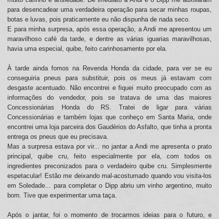
para desencadear uma verdadeira operação para secar minhas roupas,
botas e luvas, pois praticamente eu não dispunha de nada seco.
E para minha surpresa, após essa operação, a Andi me apresentou um
maravilhoso café da tarde, e dentre as várias iguarias maravilhosas,
havia uma especial, quibe, feito carinhosamente por ela.
À tarde ainda fomos na Revenda Honda da cidade, para ver se eu
conseguiria pneus para substituir, pois os meus já estavam com
desgaste acentuado. Não encontrei e fiquei muito preocupado com as
informações do vendedor, pois se tratava de uma das maiores
Concessionárias Honda do RS. Tratei de ligar para várias
Concessionárias e também lojas que conheço em Santa Maria, onde
encontrei uma loja parceira dos Gaudérios do Asfalto, que tinha a pronta
entrega os pneus que eu precisava.
Mas a surpresa estava por vir... no jantar a Andi me apresenta o prato
principal, quibe cru, feito especialmente por ela, com todos os
ingredientes preconizados para o verdadeiro quibe cru. Simplesmente
espetacular! Estão me deixando mal-acostumado quando vou visita-los
em Soledade... para completar o Dipp abriu um vinho argentino, muito
bom. Tive que experimentar uma taça.
Após o jantar, foi o momento de trocarmos ideias para o futuro, e