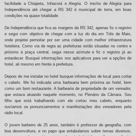
facilidade a Chiapeta, Inhacorá e Alegria. O trecho de Alegria para
Independência até chegar a RS 342 é municipal de terra, em boas
condições na quase totalidade.
De Independência que fica as margens da RS 342, apenas fiz o registro
e segui com objetivo de chegar com a luz do dia em Três de Maio,
onde projetei pernoitar por ser uma cidade com melhor infraestrutura
hoteleira. Como via de regra as prefeituras estão situadas no centro e
próximo à praça central, segui nesse azimute e fiz o registro já ao
entardecer. Busquei informações nos aplicativos para ver a opções de
hotel, ali mesmo em frente à prefeitura.
Depois de me instalar no hotel busquei informações de local para cortar
o cabelo. Me foi indicada uma barbearia bem próxima ao hotel, bem
como um bom restaurante. A barbearia de propriedade de um vereador,
que estava atuando naquele momento, no Plenário da Câmara. Seu
filho que está trabalhando com ele cortou meu cabelo, enquanto
ouvíamos os pronunciamentos e manifestações dos vereadores pela
rádio local.
O jovem barbeiro de 25 anos, também é professor de geografia, com
boa desenvoltura, e no papo que entabulamos sobre temas diversos,