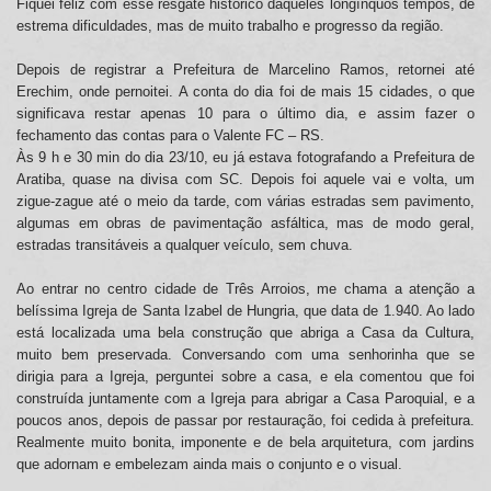
Fiquei feliz com esse resgate histórico daqueles longínquos tempos, de
estrema dificuldades, mas de muito trabalho e progresso da região.
Depois de registrar a Prefeitura de Marcelino Ramos, retornei até
Erechim, onde pernoitei. A conta do dia foi de mais 15 cidades, o que
significava restar apenas 10 para o último dia, e assim fazer o
fechamento das contas para o Valente FC – RS.
Às 9 h e 30 min do dia 23/10, eu já estava fotografando a Prefeitura de
Aratiba, quase na divisa com SC. Depois foi aquele vai e volta, um
zigue-zague até o meio da tarde, com várias estradas sem pavimento,
algumas em obras de pavimentação asfáltica, mas de modo geral,
estradas transitáveis a qualquer veículo, sem chuva.
Ao entrar no centro cidade de Três Arroios, me chama a atenção a
belíssima Igreja de Santa Izabel de Hungria, que data de 1.940. Ao lado
está localizada uma bela construção que abriga a Casa da Cultura,
muito bem preservada. Conversando com uma senhorinha que se
dirigia para a Igreja, perguntei sobre a casa, e ela comentou que foi
construída juntamente com a Igreja para abrigar a Casa Paroquial, e a
poucos anos, depois de passar por restauração, foi cedida à prefeitura.
Realmente muito bonita, imponente e de bela arquitetura, com jardins
que adornam e embelezam ainda mais o conjunto e o visual.