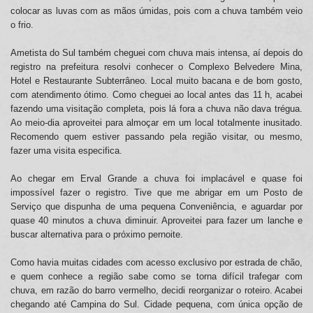
colocar as luvas com as mãos úmidas, pois com a chuva também veio
o frio.
Ametista do Sul também cheguei com chuva mais intensa, aí depois do
registro na prefeitura resolvi conhecer o Complexo Belvedere Mina,
Hotel e Restaurante Subterrâneo. Local muito bacana e de bom gosto,
com atendimento ótimo. Como cheguei ao local antes das 11 h, acabei
fazendo uma visitação completa, pois lá fora a chuva não dava trégua.
Ao meio-dia aproveitei para almoçar em um local totalmente inusitado.
Recomendo quem estiver passando pela região visitar, ou mesmo,
fazer uma visita especifica.
Ao chegar em Erval Grande a chuva foi implacável e quase foi
impossível fazer o registro. Tive que me abrigar em um Posto de
Serviço que dispunha de uma pequena Conveniência, e aguardar por
quase 40 minutos a chuva diminuir. Aproveitei para fazer um lanche e
buscar alternativa para o próximo pernoite.
Como havia muitas cidades com acesso exclusivo por estrada de chão,
e quem conhece a região sabe como se torna difícil trafegar com
chuva, em razão do barro vermelho, decidi reorganizar o roteiro. Acabei
chegando até Campina do Sul. Cidade pequena, com única opção de