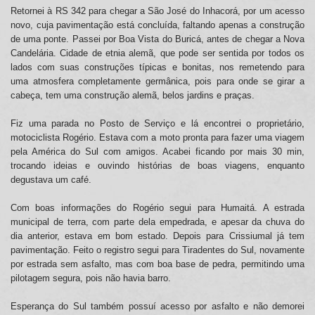
Retornei à RS 342 para chegar a São José do Inhacorá, por um acesso
novo, cuja pavimentação está concluída, faltando apenas a construção
de uma ponte. Passei por Boa Vista do Buricá, antes de chegar a Nova
Candelária. Cidade de etnia alemã, que pode ser sentida por todos os
lados com suas construções típicas e bonitas, nos remetendo para
uma atmosfera completamente germânica, pois para onde se girar a
cabeça, tem uma construção alemã, belos jardins e praças.
Fiz uma parada no Posto de Serviço e lá encontrei o proprietário,
motociclista Rogério. Estava com a moto pronta para fazer uma viagem
pela América do Sul com amigos. Acabei ficando por mais 30 min,
trocando ideias e ouvindo histórias de boas viagens, enquanto
degustava um café.
Com boas informações do Rogério segui para Humaitá. A estrada
municipal de terra, com parte dela empedrada, e apesar da chuva do
dia anterior, estava em bom estado. Depois para Crissiumal já tem
pavimentação. Feito o registro segui para Tiradentes do Sul, novamente
por estrada sem asfalto, mas com boa base de pedra, permitindo uma
pilotagem segura, pois não havia barro.
Esperança do Sul também possuí acesso por asfalto e não demorei