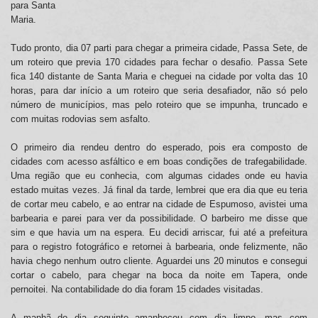
para Santa
Maria.
Tudo pronto, dia 07 parti para chegar a primeira cidade, Passa Sete, de
um roteiro que previa 170 cidades para fechar o desafio. Passa Sete
fica 140 distante de Santa Maria e cheguei na cidade por volta das 10
horas, para dar início a um roteiro que seria desafiador, não só pelo
número de municípios, mas pelo roteiro que se impunha, truncado e
com muitas rodovias sem asfalto.
O primeiro dia rendeu dentro do esperado, pois era composto de
cidades com acesso asfáltico e em boas condições de trafegabilidade.
Uma região que eu conhecia, com algumas cidades onde eu havia
estado muitas vezes. Já final da tarde, lembrei que era dia que eu teria
de cortar meu cabelo, e ao entrar na cidade de Espumoso, avistei uma
barbearia e parei para ver da possibilidade. O barbeiro me disse que
sim e que havia um na espera. Eu decidi arriscar, fui até a prefeitura
para o registro fotográfico e retornei à barbearia, onde felizmente, não
havia chego nenhum outro cliente. Aguardei uns 20 minutos e consegui
cortar o cabelo, para chegar na boca da noite em Tapera, onde
pernoitei. Na contabilidade do dia foram 15 cidades visitadas.
A manhã do dia seguinte amanheceu com dia limpo, mas com