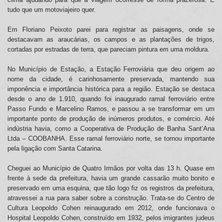
tudo que um motoviajeiro quer.
Em Floriano Peixoto parei para registrar as paisagens, onde se
destacavam as araucárias, os campos e as plantações de trigos,
cortadas por estradas de terra, que pareciam pintura em uma moldura.
No Município de Estação, a Estação Ferroviária que deu origem ao
nome da cidade, é carinhosamente preservada, mantendo sua
imponência e importância histórica para a região. Estação se destaca
desde o ano de 1.910, quando foi inaugurado ramal ferroviário entre
Passo Fundo e Marcelino Ramos, e passou a se transformar em um
importante ponto de produção de inúmeros produtos, e comércio. Até
indústria havia, como a Cooperativa de Produção de Banha Sant’Ana
Ltda – COOBANHA. Esse ramal ferroviário norte, se tornou importante
pela ligação com Santa Catarina.
Cheguei ao Município de Quatro Irmãos por volta das 13 h. Quase em
frente à sede da prefeitura, havia um grande cassarão muito bonito e
preservado em uma esquina, que tão logo fiz os registros da prefeitura,
atravessei a rua para saber sobre a construção. Trata-se do Centro de
Cultura Leopoldo Cohen reinaugurado em 2012, onde funcionava o
Hospital Leopoldo Cohen, construído em 1932, pelos imigrantes judeus