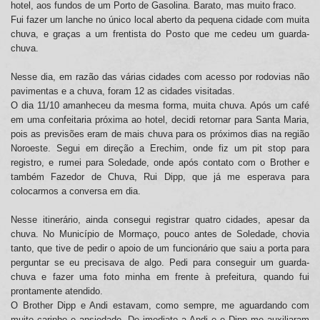
hotel, aos fundos de um Porto de Gasolina. Barato, mas muito fraco.
Fui fazer um lanche no único local aberto da pequena cidade com muita
chuva, e graças a um frentista do Posto que me cedeu um guarda-
chuva.
Nesse dia, em razão das várias cidades com acesso por rodovias não
pavimentas e a chuva, foram 12 as cidades visitadas.
O dia 11/10 amanheceu da mesma forma, muita chuva. Após um café
em uma confeitaria próxima ao hotel, decidi retornar para Santa Maria,
pois as previsões eram de mais chuva para os próximos dias na região
Noroeste. Segui em direção a Erechim, onde fiz um pit stop para
registro, e rumei para Soledade, onde após contato com o Brother e
também Fazedor de Chuva, Rui Dipp, que já me esperava para
colocarmos a conversa em dia.
Nesse itinerário, ainda consegui registrar quatro cidades, apesar da
chuva. No Município de Mormaço, pouco antes de Soledade, chovia
tanto, que tive de pedir o apoio de um funcionário que saiu a porta para
perguntar se eu precisava de algo. Pedi para conseguir um guarda-
chuva e fazer uma foto minha em frente à prefeitura, quando fui
prontamente atendido.
O Brother Dipp e Andi estavam, como sempre, me aguardando com
muito carinho e ansiedade. De imediato a Andi e o Dipp me auxiliaram