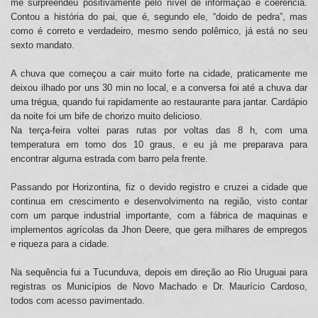
me surpreendeu positivamente pelo nível de informação e coerência.
Contou a história do pai, que é, segundo ele, “doido de pedra”, mas
como é correto e verdadeiro, mesmo sendo polêmico, já está no seu
sexto mandato.
A chuva que começou a cair muito forte na cidade, praticamente me
deixou ilhado por uns 30 min no local, e a conversa foi até a chuva dar
uma trégua, quando fui rapidamente ao restaurante para jantar. Cardápio
da noite foi um bife de chorizo muito delicioso.
Na terça-feira voltei paras rutas por voltas das 8 h, com uma
temperatura em torno dos 10 graus, e eu já me preparava para
encontrar alguma estrada com barro pela frente.
Passando por Horizontina, fiz o devido registro e cruzei a cidade que
continua em crescimento e desenvolvimento na região, visto contar
com um parque industrial importante, com a fábrica de maquinas e
implementos agrícolas da Jhon Deere, que gera milhares de empregos
e riqueza para a cidade.
Na sequência fui a Tucunduva, depois em direção ao Rio Uruguai para
registras os Municípios de Novo Machado e Dr. Maurício Cardoso,
todos com acesso pavimentado.