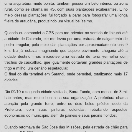
uma arquitetura muito bonita, também possui um belo interior, ou zona
rural, como se chama no RS, com suas plantações exuberantes. E no
meio dessas plantações fui forçado a parar para fotografar uma longa
fileira de araucária, produzindo um visual belíssimo.
Quando eu comandei o GPS para me orientar no sentido de Ibirubá até
a cidade de Colorado, ele me levou por uma estrada de calçamento de
pedra irregular, pelo meio das plantações por aproximadamente uns 9
km. Eu já estava imaginando que aquele pavimento chegaria até a
cidade destino, mas iniciou-se uma estrada de terra vermelha com
trechos de cascalhão, que igualmente cortavam grandes plantações de
trigo e milho, um cenário espetacular.
O final do dia terminei em Sarandi, onde pernoitei, totalizando mais 17
cidades.
Dia 09/10 a segunda cidade visitada, Barra Funda, com menos de 3 mil
habitantes, mas muito bonita na sua organização. A prefeitura chama
atenção pela grande torre, entre os dois belos prédios sede da
Prefeitura, com suas pinturas coloridas, retratando aspectos
econômicos do município, além de painéis e seus jardins floridos.
Quando retornava de São José das Missões, pela estrada de chão para