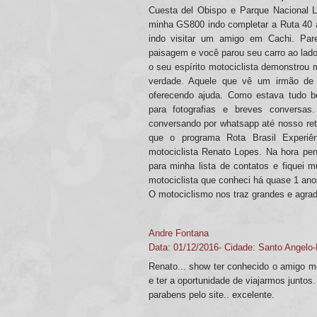
Cuesta del Obispo e Parque Nacional 
minha GS800 indo completar a Ruta 40 
indo visitar um amigo em Cachi. Par
paisagem e você parou seu carro ao lado
o seu espírito motociclista demonstrou
verdade. Aquele que vê um irmão de 
oferecendo ajuda. Como estava tudo 
para fotografias e breves conversas
conversando por whatsapp até nosso reto
que o programa Rota Brasil Experiên
motociclista Renato Lopes. Na hora pe
para minha lista de contatos e fiquei m
motociclista que conheci há quase 1 anos
O motociclismo nos traz grandes e agrad
Andre Fontana
Data: 01/12/2016- Cidade: Santo Angelo
Renato... show ter conhecido o amigo mo
e ter a oportunidade de viajarmos juntos
parabens pelo site.. excelente.