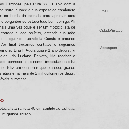
Los Cardones, pela Ruta 33. Eu solo com a
ao norte, e você e sua esposa de camionete
ei na borda da estrada para apreciar uma
 e perguntou se estava tudo bem comigo. Ali
 mais uma vez oque é ser um motociclista de
estrada e logo solícito, estende sua mão
bem seguimos subindo la Cuesta e parando
. Ao final trocamos contatos e seguimos
rno ao Brasil. Agora quase 1 ano depois, vi
cias, do Luciano Peixoto, iria receber o
nsei: conheço esse nome, imediatamente fui
uito feliz em confirmar que era esse grande
 atrás e há mais de 2 mil quilômetros daqui.
áveis surpresas.
-RS
tociclista na ruta 40 em sentido ao Ushuaia
. um grande abraco...