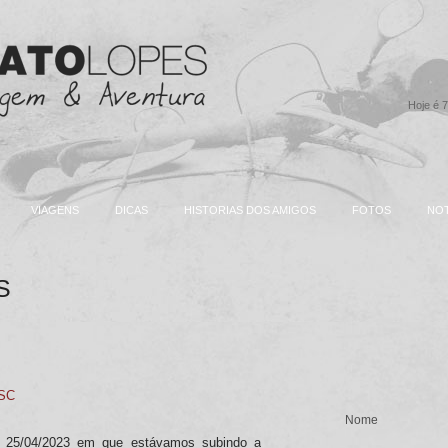
Hoje é 7
VIAGENS
DICAS
HISTORIAS DOS AMIGOS
FOTOS
NOT
S
/SC
a 25/04/2023 em que estávamos subindo a