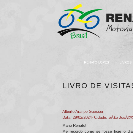
RENATO LOPES
LIVROS
CONTATO
LIVRO DE VISITA
Alberto Araripe Guesser
Data: 29/02/2024- Cidade: SÃ£o JosÃ©
Mano Renato!
Me recordo como se fosse hoje o di