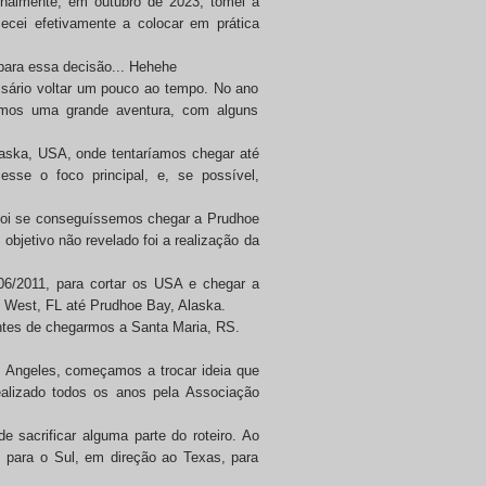
inalmente, em outubro de 2023, tomei a
ecei efetivamente a colocar em prática
para essa decisão... Hehehe
essário voltar um pouco ao tempo. No ano
iamos uma grande aventura, com alguns
aska, USA, onde tentaríamos chegar até
sse o foco principal, e, se possível,
foi se conseguíssemos chegar a Prudhoe
objetivo não revelado foi a realização da
06/2011, para cortar os USA e chegar a
 West, FL até Prudhoe Bay, Alaska.
ntes de chegarmos a Santa Maria, RS.
s Angeles, começamos a trocar ideia que
alizado todos os anos pela Associação
 sacrificar alguma parte do roteiro. Ao
 para o Sul, em direção ao Texas, para