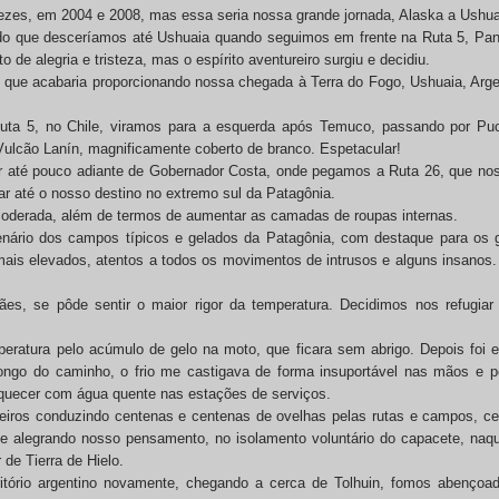
ezes, em 2004 e 2008, mas essa seria nossa grande jornada, Alaska a Ushua
ndo que desceríamos até Ushuaia quando seguimos em frente na Ruta 5, Pan
de alegria e tristeza, mas o espírito aventureiro surgiu e decidiu.
 que acabaria proporcionando nossa chegada à Terra do Fogo, Ushuaia, Argen
ta 5, no Chile, viramos para a esquerda após Temuco, passando por Puc
ulcão Lanín, magnificamente coberto de branco. Espetacular!
uir até pouco adiante de Gobernador Costa, onde pegamos a Ruta 26, que no
r até o nosso destino no extremo sul da Patagônia.
 moderada, além de termos de aumentar as camadas de roupas internas.
enário dos campos típicos e gelados da Patagônia, com destaque para os 
ais elevados, atentos a todos os movimentos de intrusos e alguns insanos.
ães, se pôde sentir o maior rigor da temperatura. Decidimos nos refugiar
ratura pelo acúmulo de gelo na moto, que ficara sem abrigo. Depois foi enf
longo do caminho, o frio me castigava de forma insuportável nas mãos e pé
quecer com água quente nas estações de serviços.
eiros conduzindo centenas e centenas de ovelhas pelas rutas e campos, 
 e alegrando nosso pensamento, no isolamento voluntário do capacete, naqu
de Tierra de Hielo.
itório argentino novamente, chegando a cerca de Tolhuin, fomos abenço