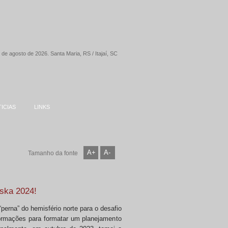
 de agosto de 2026. Santa Maria, RS / Itajaí, SC
ICIAS
LINKS
A+
A-
Tamanho da fonte
ska 2024!
perna” do hemisfério norte para o desafio
ormações para formatar um planejamento