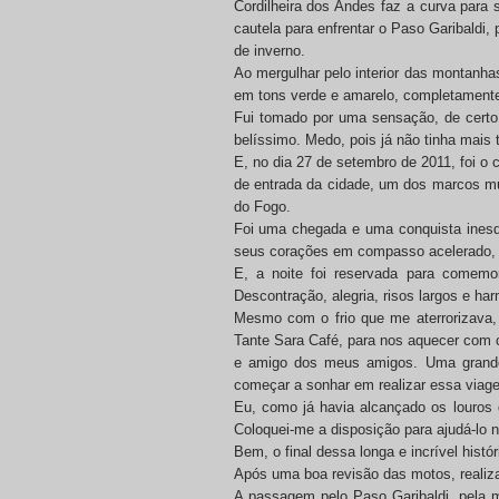
Cordilheira dos Andes faz a curva par
cautela para enfrentar o Paso Garibaldi,
de inverno.
Ao mergulhar pelo interior das montanha
em tons verde e amarelo, completamente
Fui tomado por uma sensação, de certo 
belíssimo. Medo, pois já não tinha mai
E, no dia 27 de setembro de 2011, foi o
de entrada da cidade, um dos marcos mu
do Fogo.
Foi uma chegada e uma conquista inesque
seus corações em compasso acelerado, e
E, a noite foi reservada para comemo
Descontração, alegria, risos largos e h
Mesmo com o frio que me aterrorizava,
Tante Sara Café, para nos aquecer com c
e amigo dos meus amigos. Uma grande 
começar a sonhar em realizar essa viag
Eu, como já havia alcançado os louros da
Coloquei-me a disposição para ajudá-lo
Bem, o final dessa longa e incrível his
Após uma boa revisão das motos, realiza
A passagem pelo Paso Garibaldi, pela m