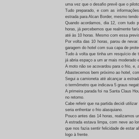
uma vez que o desafio prevê que o pilot
Tudo preparado, e com as informações 
estrada para Alcan Border, mesmo tendo 
Quando acordamos, dia 12, com tudo pre
horas, já percebemos que realmente farí
até às 10 horas. Mesmo com essa previs
Por volta das 10 horas, parou de neva
garagem do hotel com sua capa de prote
Tudo à volta que tinha um resquício de 
já abria espaço a um ar mais moderado e
A moto não se acovardou para o frio, e, a
Abastecemos bem próximo ao hotel, com a
Segui a camioneta até alcançar a estrad
o termômetro que indicava 5 graus negat
A primeira parada foi na Santa Claus Ho
no retorno.
Cabe referir que na partida decidi utili
seria enfrentar o frio alasquiano.
Pouco antes das 14 horas, realizamos um 
A estrada estava limpa, com neve ao lo
que nos fazia sentir felicidade de esta
logo à frente.