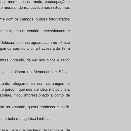
do-nos momentos de medo, preocupação e
 o morador de rua padece nas noites frias
o-me com os campos, outrora fotografados
momento, em um cenário impressionante e
m Ushuaia, que nos aguardavam no pórtico
amos para concluir a travessia da Terra
ntes vibrando, de ver nos olhos e sentir
eu amigo Oscar (In Memoriam) e Sônia.
 tarde, refugiamo-nos com os amigos no
, o garçom que nos atendeu, motociclista
órias, ficou impressionado a ponto de
va ter vontade, querer conhecer e partir.
ma bela e magnífica história.
casa, para o aconchego da família e, de