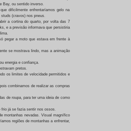
e Bay, ou sentido inverso.
ue dificilmente enfrentaríamos gelo na
 studs (cravos) nos pneus.
ir a cortina do quarto, por volta das 7
, e a previsão informava que persistiria
lima.
só pegar a moto que estava em frente à
amente se mostrava lindo, mas a animação
ou energia e confiança.
ostravam pretos.
do os limites de velocidade permitidos e
, pois combinamos de realizar as compras
adas de roupa, para ter uma ideia de como
rio já se fazia sentir nos ossos.
 de montanhas nevadas. Visual magnífico
ríamos regiões de montanhas a enfrentar,