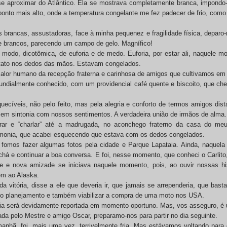
a se aproximar do Atlântico. Ela se mostrava completamente branca, impon
 ponto mais alto, onde a temperatura congelante me fez padecer de frio, como
s brancas, assustadoras, face à minha pequenez e fragilidade física, depar
 brancos, parecendo um campo de gelo. Magnífico!
modo, dicotômica, de euforia e de medo. Euforia, por estar ali, naquele 
s tato nos dedos das mãos. Estavam congelados.
 calor humano da recepção fraterna e carinhosa de amigos que cultivamos e
ndialmente conhecido, com um providencial café quente e biscoito, que cheg
cíveis, não pelo feito, mas pela alegria e conforto de termos amigos dista
m sintonia com nossos sentimentos. A verdadeira união de irmãos de alma.
rar e “charlar” até a madrugada, no aconchego fraterno da casa do m
armonia, que acabei esquecendo que estava com os dedos congelados.
 fomos fazer algumas fotos pela cidade e Parque Lapataia. Ainda, naquela
há e continuar a boa conversa. E foi, nesse momento, que conheci o Carlito
e nova amizade se iniciava naquele momento, pois, ao ouvir nossas hist
em ao Alaska.
 vitória, disse a ele que deveria ir, que jamais se arrependeria, que basta
 no planejamento e também viabilizar a compra de uma moto nos USA.
tória será devidamente reportada em momento oportuno. Mas, vos asseguro, é u
da pelo Mestre e amigo Oscar, preparamo-nos para partir no dia seguinte.
anhã, foi, mais uma vez, terrivelmente fria. Mas estávamos voltando para 