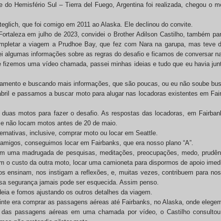
e do Hemisfério Sul – Tierra del Fuego, Argentina foi realizada, chegou o mo
teglich, que foi comigo em 2011 ao Alaska. Ele declinou do convite.
ortaleza em julho de 2023, convidei o Brother Adilson Castilho, também pa
completar a viagem a Prudhoe Bay, que fez com Nara na garupa, mas teve 
sei algumas informações sobre as regras do desafio e ficamos de conversar n
 fizemos uma vídeo chamada, passei minhas ideias e tudo que eu havia jun
jamento e buscando mais informações, que são poucas, ou eu não soube bu
 abril e passamos a buscar moto para alugar nas locadoras existentes em Fa
os duas motos para fazer o desafio. As respostas das locadoras, em Fair
 e não locam motos antes de 20 de maio.
rnativas, inclusive, comprar moto ou locar em Seattle.
migos, conseguimos locar em Fairbanks, que era nosso plano “A”.
m uma madrugada de pesquisas, meditações, preocupações, medo, prudência
m o custo da outra moto, locar uma camioneta para dispormos de apoio imed
s ensinam, nos instigam a reflexões, e, muitas vezes, contribuem para no
sa segurança jamais pode ser esquecida. Assim penso.
deia e fomos ajustando os outros detalhes da viagem.
uinte era comprar as passagens aéreas até Fairbanks, no Alaska, onde eleg
das passagens aéreas em uma chamada por vídeo, o Castilho consultou