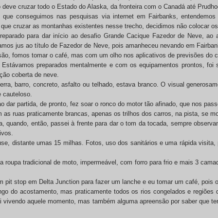
o deve cruzar todo o Estado do Alaska, da fronteira com o Canadá até Prudho
que conseguimos nas pesquisas via internet em Fairbanks, entendemos q
que cruzar as montanhas existentes nesse trecho, decidimos não colocar os
parado para dar início ao desafio Grande Cacique Fazedor de Neve, ao abr
amos jus ao título de Fazedor de Neve, pois amanheceu nevando em Fairbanks
ão, fomos tomar o café, mas com um olho nos aplicativos de previsões do c
r. Estávamos preparados mentalmente e com os equipamentos prontos, foi 
ção coberta de neve.
terra, barro, concreto, asfalto ou telhado, estava branco. O visual generos
 cauteloso.
o dar partida, de pronto, fez soar o ronco do motor tão afinado, que nos pass
s ruas praticamente brancas, apenas os trilhos dos carros, na pista, se m
a, quando, então, passei à frente para dar o tom da tocada, sempre observan
ivos.
use, distante umas 15 milhas. Fotos, uso dos sanitários e uma rápida visita
zar a roupa tradicional de moto, impermeável, com forro para frio e mais 3 cam
pit stop em Delta Junction para fazer um lanche e eu tomar um café, pois o f
ngo do acostamento, mas praticamente todos os rios congelados e regiões
r ali vivendo aquele momento, mas também alguma apreensão por saber que te