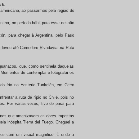
ia.
americana, ao passarmos pela região do
tina, no período hábil para esse desafio
ón, para chegar à Argentina, pelo Paso
s levou até Comodoro Rivadavia, na Ruta
guanacos, que, como sentinela daquelas
 Momentos de contemplar e fotografar os
 do frio na Hosteria Tunkelén, em Cerro
rentar a ruta de rípio no Chile, pois no
s. Por várias vezes, tive de parar para
cenas que amenizavam as dores impostas
ela inóspita Tierra del Fuego. Cheguei a
ados com um visual magnifico. É onde a