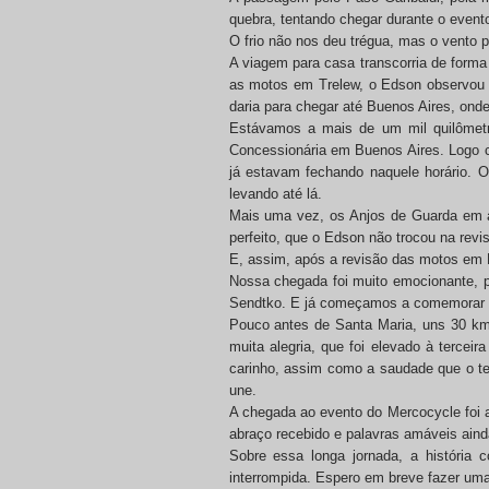
quebra, tentando chegar durante o event
O frio não nos deu trégua, mas o vento p
A viagem para casa transcorria de forma
as motos em Trelew, o Edson observou q
daria para chegar até Buenos Aires, ond
Estávamos a mais de um mil quilômetro
Concessionária em Buenos Aires. Logo ch
já estavam fechando naquele horário. 
levando até lá.
Mais uma vez, os Anjos de Guarda em 
perfeito, que o Edson não trocou na revi
E, assim, após a revisão das motos em 
Nossa chegada foi muito emocionante, 
Sendtko. E já começamos a comemorar e
Pouco antes de Santa Maria, uns 30 km
muita alegria, que foi elevado à terce
carinho, assim como a saudade que o te
une.
A chegada ao evento do Mercocycle foi a
abraço recebido e palavras amáveis ain
Sobre essa longa jornada, a história 
interrompida. Espero em breve fazer uma