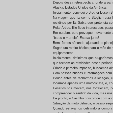
Depois dessa retrospectiva, onde a part
Alaska, Estados Unidos da América.
Inicialmente, convidei o Brother Edson S
Na viagem que fiz com o Steglich para F
residindo por lá. Sabia que pretendia 
Polar Ártico. Ele ficou interessado, pas
Em outubro, eu o provoquei novamente e
“bateu o martelo”. Estava junto!
Bem, fomos afinando, ajustando o plane
Sugeri um roteiro básico para o mês de
equipamentos.
Inicialmente, definimos que alugaríam
que fecham as atividades nesse período
Criado o primeiro impasse, buscamos alte
Com nossas buscas e informações com a
Pouco antes de fecharmos a locação, e
locarmos apenas uma motocicleta, e, co
Desafios nos movem, nos fortalecem, no
compreender o sentido da vida, mas nos
De pronto, o Castilho concordou com a i
Situação da moto definida, o passo seg
Quando estávamos definindo a compra 