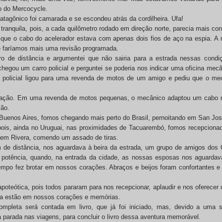
o do Mercocycle.
atagônico foi camarada e se escondeu atrás da cordilheira. Ufa!
 tranquila, pois, a cada quilômetro rodado em direção norte, parecia mais co
ue o cabo do acelerador estava com apenas dois fios de aço na espia. A 
e faríamos mais uma revisão programada.
 de distância e argumentei que não sairia para a estrada nessas condi
egou um carro policial e perguntei se poderia nos indicar uma oficina mec
O policial ligou para uma revenda de motos de um amigo e pediu que o mec
ação. Em uma revenda de motos pequenas, o mecânico adaptou um cabo n
são.
Buenos Aires, fomos chegando mais perto do Brasil, pernoitando em San Jos
pois, ainda no Uruguai, nas proximidades de Tacuarembó, fomos recepciona
m Rivera, comendo um assado de tiras.
 de distância, nos aguardava à beira da estrada, um grupo de amigos dos 
ira potência, quando, na entrada da cidade, as nossas esposas nos aguard
mpo fez brotar em nossos corações. Abraços e beijos foram confortantes 
poteótica, pois todos pararam para nos recepcionar, aplaudir e nos oferecer 
da estão em nossos corações e memórias.
completa será contada em livro, que já foi iniciado, mas, devido a uma s
 parada nas viagens, para concluir o livro dessa aventura memorável.