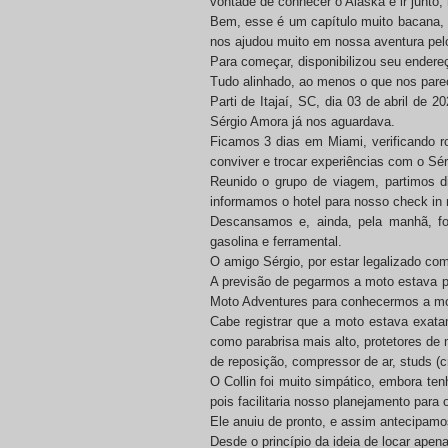
vontade de conhecer o Alaska e ir junto,
Bem, esse é um capítulo muito bacana, 
nos ajudou muito em nossa aventura pel
Para começar, disponibilizou seu endere
Tudo alinhado, ao menos o que nos parec
Parti de Itajaí, SC, dia 03 de abril de
Sérgio Amora já nos aguardava.
Ficamos 3 dias em Miami, verificando 
conviver e trocar experiências com o Sér
Reunido o grupo de viagem, partimos 
informamos o hotel para nosso check in n
Descansamos e, ainda, pela manhã, fo
gasolina e ferramental.
O amigo Sérgio, por estar legalizado com
A previsão de pegarmos a moto estava pr
Moto Adventures para conhecermos a mo
Cabe registrar que a moto estava exat
como parabrisa mais alto, protetores de
de reposição, compressor de ar, studs (
O Collin foi muito simpático, embora te
pois facilitaria nosso planejamento para 
Ele anuiu de pronto, e assim antecipamos
Desde o princípio da ideia de locar apen