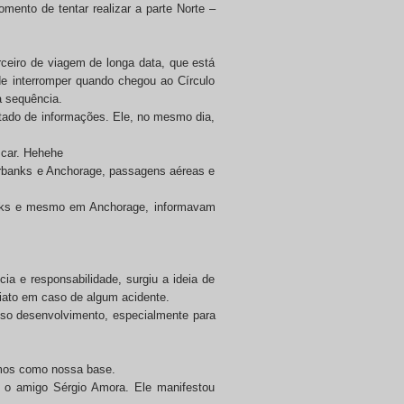
mento de tentar realizar a parte Norte –
rceiro de viagem de longa data, que está
de interromper quando chegou ao Círculo
a sequência.
tado de informações. Ele, no mesmo dia,
scar. Hehehe
irbanks e Anchorage, passagens aéreas e
banks e mesmo em Anchorage, informavam
 e responsabilidade, surgiu a ideia de
iato em caso de algum acidente.
sso desenvolvimento, especialmente para
emos como nossa base.
 o amigo Sérgio Amora. Ele manifestou