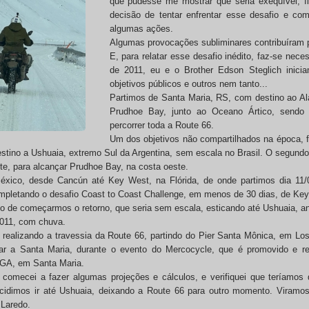
que pudesse me mostrar que seria exequível, f
decisão de tentar enfrentar esse desafio e com
algumas ações.
Algumas provocações subliminares contribuíram 
E, para relatar esse desafio inédito, faz-se nec
de 2011, eu e o Brother Edson Steglich inic
objetivos públicos e outros nem tanto...
Partimos de Santa Maria, RS, com destino ao Al
Prudhoe Bay, junto ao Oceano Ártico, sendo e
percorrer toda a Route 66.
Um dos objetivos não compartilhados na época, 
stino a Ushuaia, extremo Sul da Argentina, sem escala no Brasil. O segundo 
te, para alcançar Prudhoe Bay, na costa oeste.
xico, desde Cancún até Key West, na Flórida, de onde partimos dia 11/
ompletando o desafio Coast to Coast Challenge, em menos de 30 dias, de Key
o de começarmos o retorno, que seria sem escala, esticando até Ushuaia, a
2011, com chuva.
ealizando a travessia da Route 66, partindo do Pier Santa Mônica, em Lo
r a Santa Maria, durante o evento do Mercocycle, que é promovido e re
MGA, em Santa Maria.
mecei a fazer algumas projeções e cálculos, e verifiquei que teríamos de
dimos ir até Ushuaia, deixando a Route 66 para outro momento. Viramos
 Laredo.