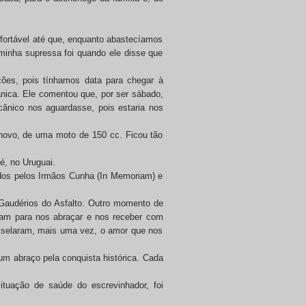
nfortável até que, enquanto abastecíamos
minha supressa foi quando ele disse que
ções, pois tínhamos data para chegar à
ânica. Ele comentou que, por ser sábado,
ânico nos aguardasse, pois estaria nos
ovo, de uma moto de 150 cc. Ficou tão
é, no Uruguai.
dos pelos Irmãos Cunha (In Memoriam) e
Gaudérios do Asfalto. Outro momento de
avam para nos abraçar e nos receber com
e selaram, mais uma vez, o amor que nos
um abraço pela conquista histórica. Cada
ituação de saúde do escrevinhador, foi