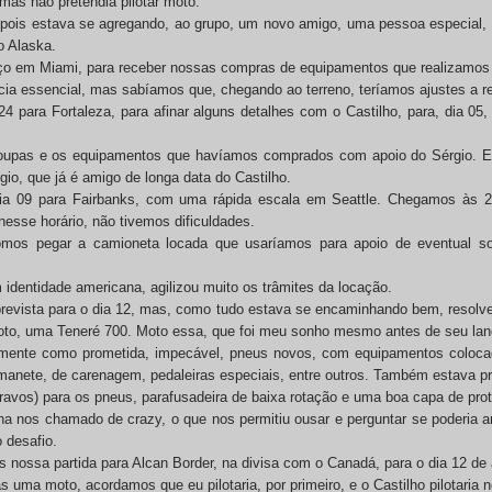
 mas não pretendia pilotar moto.
pois estava se agregando, ao grupo, um novo amigo, uma pessoa especial, 
o Alaska.
ço em Miami, para receber nossas compras de equipamentos que realizamos p
ia essencial, mas sabíamos que, chegando ao terreno, teríamos ajustes a rea
 2024 para Fortaleza, para afinar alguns detalhes com o Castilho, para, dia 
roupas e os equipamentos que havíamos comprados com apoio do Sérgio. E
gio, que já é amigo de longa data do Castilho.
dia 09 para Fairbanks, com uma rápida escala em Seattle. Chegamos às 2
esse horário, não tivemos dificuldades.
mos pegar a camioneta locada que usaríamos para apoio de eventual soc
 identidade americana, agilizou muito os trâmites da locação.
evista para o dia 12, mas, como tudo estava se encaminhando bem, resolvem
to, uma Teneré 700. Moto essa, que foi meu sonho mesmo antes de seu la
amente como prometida, impecável, pneus novos, com equipamentos coloca
 manete, de carenagem, pedaleiras especiais, entre outros. Também estava 
cravos) para os pneus, parafusadeira de baixa rotação e uma boa capa de pro
nha nos chamado de crazy, o que nos permitiu ousar e perguntar se poderia an
o desafio.
 nossa partida para Alcan Border, na divisa com o Canadá, para o dia 12 de a
as uma moto, acordamos que eu pilotaria, por primeiro, e o Castilho pilotaria 