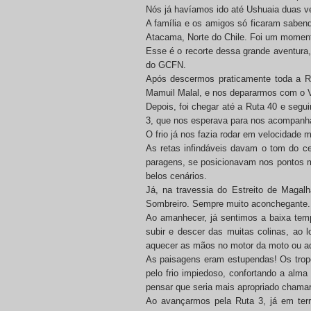
Nós já havíamos ido até Ushuaia duas v
A família e os amigos só ficaram sabe
Atacama, Norte do Chile. Foi um momento 
Esse é o recorte dessa grande aventura,
do GCFN.
Após descermos praticamente toda a Ru
Mamuil Malal, e nos depararmos com o V
Depois, foi chegar até a Ruta 40 e seg
3, que nos esperava para nos acompanha
O frio já nos fazia rodar em velocidade
As retas infindáveis davam o tom do c
paragens, se posicionavam nos pontos m
belos cenários.
Já, na travessia do Estreito de Magalh
Sombreiro. Sempre muito aconchegante.
Ao amanhecer, já sentimos a baixa tempe
subir e descer das muitas colinas, ao 
aquecer as mãos no motor da moto ou a
As paisagens eram estupendas! Os trop
pelo frio impiedoso, confortando a alma
pensar que seria mais apropriado chamar 
Ao avançarmos pela Ruta 3, já em terr