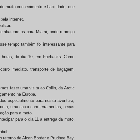
de muito conhecimento e habilidade, que
ela internet.
lizar.
05, embarcarmos para Miami, onde o amigo
sse tempo também foi interessante para
 horas, do dia 10, em Fairbanks. Como
orro imediato, transporte de bagagem,
os fazer uma visita ao Collin, da Arctic
nçamento na Europa.
dos especialmente para nossa aventura,
pronta, uma caixa com ferramentas, peças
teção para a moto.
tecipar para o dia 11 a entrega da moto,
bril.
no retorno de Alcan Border e Prudhoe Bay,