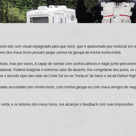
 web site com visual repaginado para que você, que é apaixonado por motocar em est
ores dos meus livros possam pegar carona na garupa da minha motocicleta.
odo, mas por vezes, é capaz de sonhar com sonhos alheios e viajar junto percorren
lavras. Poderá imaginar o extremo calor do deserto, frio congelante dos polos, os 
re o temido rípio das rutas do Cone Sul ou na "meleca" de barro e sal da Dalton Hig
ciadas na estrada com minha moto, com minha garupa ou com meus amigos de viagen
a visita, e os leitores dos meus livros, me alcançar o feedback com suas impressões.