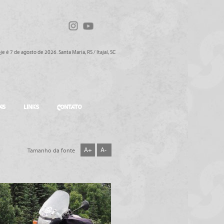
je é 7 de agosto de 2026. Santa Maria, RS / Itajaí, SC
AS
LINKS
CONTATO
A+
A-
Tamanho da fonte