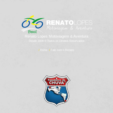
Renato Lopes Motoviagem & Aventura
Desde 2008 © Todos os Direitos Reservados
/
Home
/
Fale com o Renato